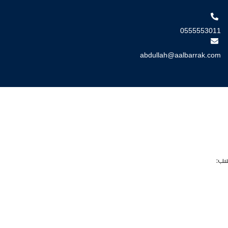
0555553011
abdullah@aalbarrak.com
سب: